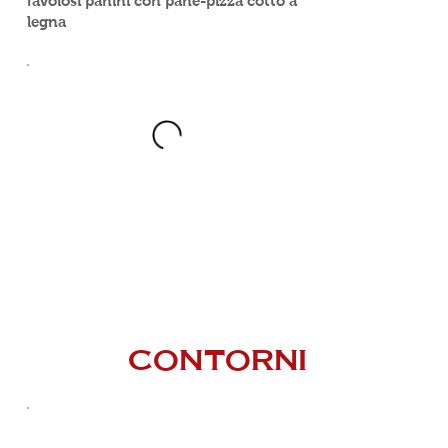
favolosi panini con pane-pizza cotto a
legna
CONTORNI