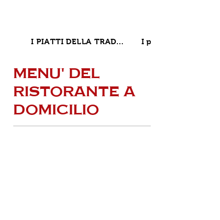
I PIATTI DELLA TRAD...
I piatti vita - hea...
MENU' DEL
RISTORANTE A
DOMICILIO