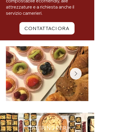
compostabile ecofriendly, alle
attrezzature e a richiesta anche il
servizio camerieri.
CONTATTACI ORA
CATERING PER