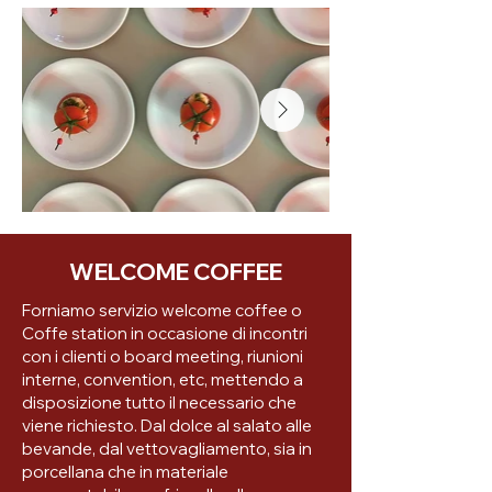
WELCOME COFFEE
Forniamo servizio welcome coffee o
Coffe station in occasione di incontri
con i clienti o board meeting, riunioni
interne, convention, etc, mettendo a
disposizione tutto il necessario che
viene richiesto. Dal dolce al salato alle
bevande, dal vettovagliamento, sia in
porcellana che in materiale