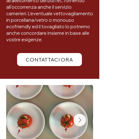
all’allestimento del buffet, fornendo
all’occorrenza anche il servizio
camerieri. L’eventuale vettovagliamento
in porcellana/vetro o monouso
ecofriendly ed il tovagliato lo potremo
anche concordare insieme in base alle
vostre esigenze.
CONTATTACI ORA